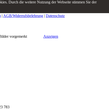
okies. Durch die weitere Nutzung der Webseite stimmen Sie der
m
|
AGB/Widerrufsbelehrung
|
Datenschutz
lder vorgemerkt
Anzeigen
23 783