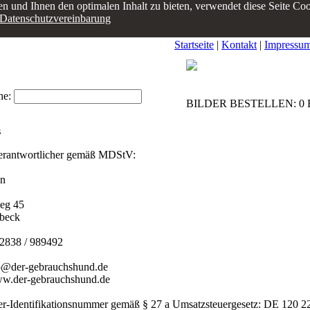
en und Ihnen den optimalen Inhalt zu bieten, verwendet diese Seite Co
Datenschutzvereinbarung
Startseite
|
Kontakt
|
Impressu
he:
BILDER BESTELLEN: 0 Bi
s
Verantwortlicher gemäß MDStV:
en
eg 45
beck
)2838 / 989492
fo@der-gebrauchshund.de
www.der-gebrauchshund.de
r-Identifikationsnummer gemäß § 27 a Umsatzsteuergesetz: DE 120 2