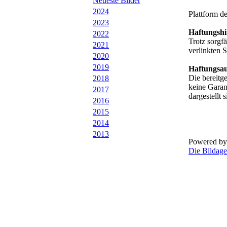
Neueste Bilder
2024
Plattform d
2023
Haftungshi
2022
Trotz sorgfä
2021
verlinkten S
2020
2019
Haftungsau
Die bereitg
2018
keine Garant
2017
dargestellt
2016
2015
2014
2013
Powered by
Die Bildage