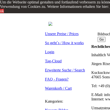
Um die Webseite optimal gestalten und fortlaufend verbessern zu könn
Verwendung von Cookies zu. Weitere Informationen erhalten Sie hier:
ok
Unsere Preise / Prices
Bildsuc
So geht`s / How it works
Rechtliche
Login
Inhaltlich 
Tag-Cloud
Jürgen Rix
Erweiterte Suche / Search
Kuckucksw
47665 Sons
FAQ - Fragen?
Tel: +49 (0
Warenkorb / Cart
E-Mail: in
Internet: 
Kategorien:
Umsatzsteue