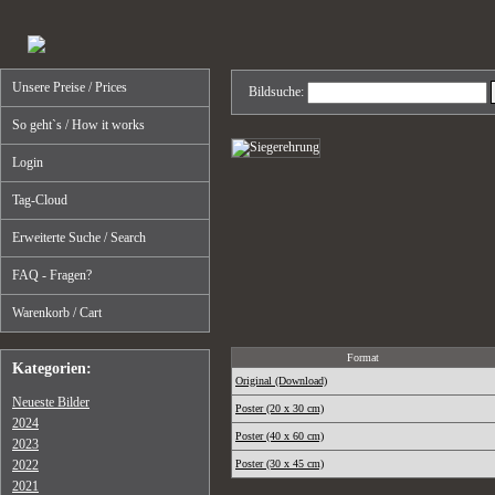
Unsere Preise / Prices
Bildsuche:
So geht`s / How it works
Login
Tag-Cloud
Erweiterte Suche / Search
FAQ - Fragen?
Warenkorb / Cart
Format
Kategorien:
Original (Download)
Neueste Bilder
Poster (20 x 30 cm)
2024
Poster (40 x 60 cm)
2023
2022
Poster (30 x 45 cm)
2021